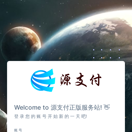
Welcome to 源支付正版服务站! 👋
登 录 您 的 账 号 开 始 新 的 一 天 吧!
账 号