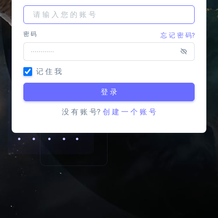
密 码
忘 记 密 码?
记 住 我
登 录
没 有 账 号?
创 建 一 个 账 号