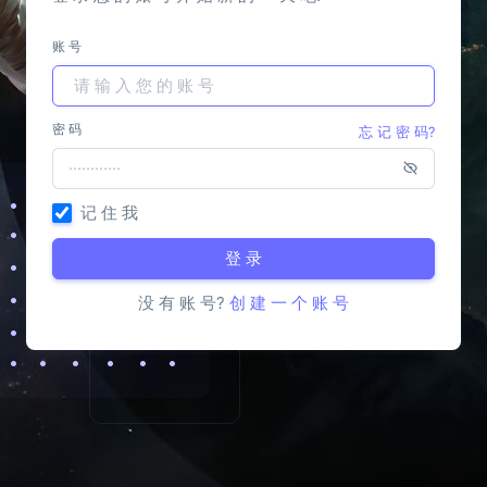
账 号
密 码
忘 记 密 码?
记 住 我
登 录
没 有 账 号?
创 建 一 个 账 号