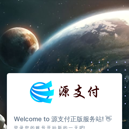
Welcome to 源支付正版服务站! 👋
登 录 您 的 账 号 开 始 新 的 一 天 吧!